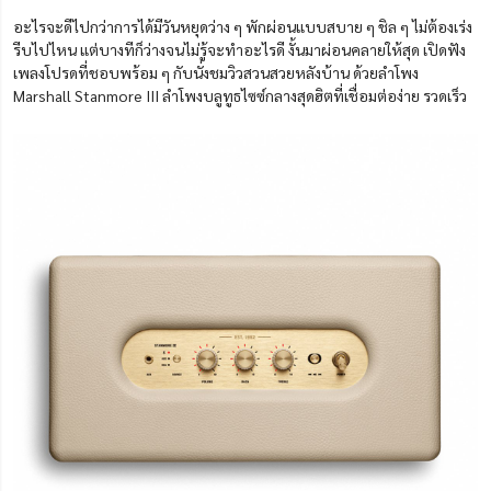
อะไรจะดีไปกว่าการได้มีวันหยุดว่าง ๆ พักผ่อนแบบสบาย ๆ ชิล ๆ ไม่ต้องเร่ง
รีบไปไหน แต่บางทีก็ว่างจนไม่รู้จะทำอะไรดี งั้นมาผ่อนคลายให้สุด เปิดฟัง
เพลงโปรดที่ชอบพร้อม ๆ กับนั่งชมวิวสวนสวยหลังบ้าน ด้วยลำโพง
Marshall Stanmore III ลำโพงบลูทูธไซซ์กลางสุดฮิตที่เชื่อมต่อง่าย รวดเร็ว