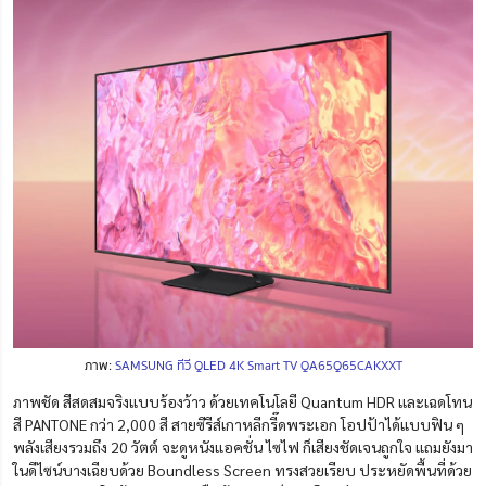
ภาพ:
SAMSUNG ทีวี QLED 4K Smart TV QA65Q65CAKXXT
ภาพชัด สีสดสมจริงแบบร้องว้าว ด้วยเทคโนโลยี Quantum HDR และเฉดโทน
สี PANTONE กว่า 2,000 สี สายซีรีส์เกาหลีกรี๊ดพระเอก โอปป้าได้แบบฟิน ๆ
พลังเสียงรวมถึง 20 วัตต์ จะดูหนังแอคชั่น ไซไฟ ก็เสียงชัดเจนถูกใจ แถมยังมา
ในดีไซน์บางเฉียบด้วย Boundless Screen ทรงสวยเรียบ ประหยัดพื้นที่ด้วย