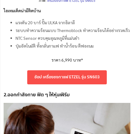
ภาพ:
เครื่องชงกาแฟ ETZEL รุ่น SN603
ไอเทมเด็ดน่ามีติดบ้าน
แรงดัน 20 บาร์ ปั๊ม ULKA จากอิลาลี
ระบบทำความร้อนแบบ Thermoblock ทำความร้อนได้อย่างรวดเร็ว
NTC Sensor ควบคุมอุณหภูมิที่แม่นยำ
ปุ่มอัตโนมัติ ทั้งกลั่นกาแฟ ทำน้ำร้อน ตีฟองนม
ราคา 6,990 บาท*
ช้อป เครื่องชงกาแฟ ETZEL รุ่น SN603
2.ออกกำลังกาย ฟิต ๆ ให้หุ่นเฟิร์ม