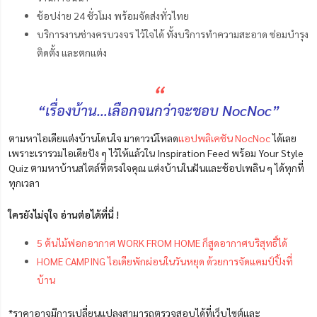
ช้อปง่าย 24 ชั่วโมง พร้อมจัดส่งทั่วไทย
บริการงานช่างครบวงจร ไว้ใจได้ ทั้งบริการทำความสะอาด ซ่อมบำรุง
ติดตั้ง และตกแต่ง
“
“เรื่องบ้าน…เลือกจนกว่าจะชอบ NocNoc”
ตามหาไอเดียแต่งบ้านโดนใจ มาดาวน์โหลด
แอปพลิเคชัน NocNoc
ได้เลย
เพราะเรารวมไอเดียปัง ๆ ไว้ให้แล้วใน Inspiration Feed พร้อม Your Style
Quiz ตามหาบ้านสไตล์ที่ตรงใจคุณ แต่งบ้านในฝันและช้อปเพลิน ๆ ได้ทุกที่
ทุกเวลา
ใครยังไม่จุใจ อ่านต่อได้ที่นี่ !
5 ต้นไม้ฟอกอากาศ WORK FROM HOME ก็สูดอากาศบริสุทธิ์ได้
HOME CAMPING ไอเดียพักผ่อนในวันหยุด ด้วยการจัดแคมป์ปิ้งที่
บ้าน
*ราคาอาจมีการเปลี่ยนแปลงสามารถตรวจสอบได้ที่เว็บไซต์และ