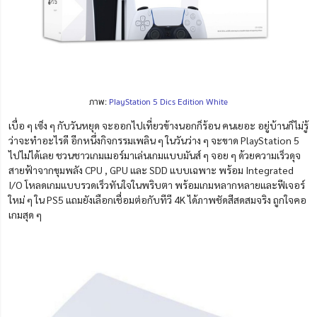
ภาพ:
PlayStation 5 Dics Edition White
เบื่อ ๆ เซ็ง ๆ กับวันหยุด จะออกไปเที่ยวข้างนอกก็ร้อน คนเยอะ อยู่บ้านก็ไม่รู้
ว่าจะทำอะไรดี อีกหนึ่งกิจกรรมเพลิน ๆ ในวันว่าง ๆ จะขาด PlayStation 5
ไปไม่ได้เลย ชวนชาวเกมเมอร์มาเล่นเกมแบบมันส์ ๆ จอย ๆ ด้วยความเร็วดุจ
สายฟ้าจากขุมพลัง CPU , GPU และ SDD แบบเฉพาะ พร้อม Integrated
I/O โหลดเกมแบบรวดเร็วทันใจในพริบตา พร้อมเกมหลากหลายและฟีเจอร์
ใหม่ ๆ ใน PS5 แถมยังเลือกเชื่อมต่อกับทีวี 4K ได้ภาพชัดสีสดสมจริง ถูกใจคอ
เกมสุด ๆ