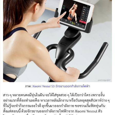
ภาพ:
Xiaomi Yesoul S3 จักรยานออกกำลังกายไฟฟ้า
สาว ๆ หลายคนคงมีหุ่นในฝัน จะได้ใส่ชุดสวย ๆ ได้เป๊ะกว่าใคร เพราะงั้น
อย่างแรกที่ต้องทำเลยคือ หาเวลาหลังเลิกงาน หรือวันหยุดสุดสัปดาห์ว่าง ๆ
ที่ไม่รู้จะทำกิจกรรมอะไรดี ลุกขึ้นมาออกกำลังกาย ขอชวนเริ่มฟิตหุ่นกัน
ตั้งแต่ตอนนี้ ด้วยจักรยานออกกำลังกายไฟฟ้าจาก Xiaomi Yesoul ตัว