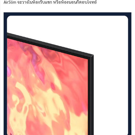
AirSlim จะวางในห้องรับแขก หรือห้องนอนก็ตอบโจทย์