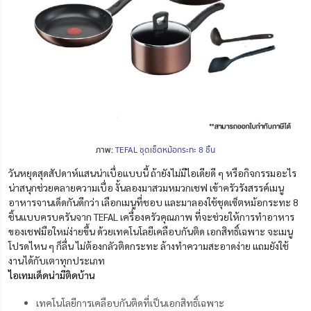
ภาพ:
TEFAL ชุดเช็ตหม้อกระทะ 8 ชิ้น
วันหยุดสุดสัปดาห์แสนน่าเบื่อแบบนี้ ถ้ายังไม่มีไอเดียดี ๆ หรือกิจกรรมอะไร
น่าสนุกช่วยคลายความเบื่อ งั้นลองมาสวมหมวกเชฟ เข้าครัวรังสรรค์เมนู
อาหารจานเด็ดกันดีกว่า เลือกเมนูที่ชอบ และมาลองใช้ชุดเซ็ตหม้อกระทะ 8
ชิ้นแบบครบครันจาก TEFAL เครื่องครัวคุณภาพ ที่จะช่วยให้การทำอาหาร
ของเชฟมือใหม่ง่ายขึ้น ด้วยเทคโนโลยีเคลือบกันติด เอกสิทธิ์เฉพาะ จะเมนู
โปรดไหน ๆ ก็ลื่น ไม่ต้องกลัวติดกระทะ ล้างทำความสะอาดง่าย แถมยังใช้
งานได้กับเตาทุกประเภท
ไอเทมเด็ดน่ามีติดบ้าน
เทคโนโลยีการเคลือบกันติดที่เป็นเอกสิทธิ์เฉพาะ