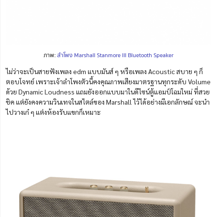
ภาพ:
ลำโพง Marshall Stanmore III Bluetooth Speaker
ไม่ว่าจะเป็นสายฟังเพลง edm แบบมันส์ ๆ หรือเพลง Acoustic สบาย ๆ ก็
ตอบโจทย์ เพราะเจ้าลำโพงตัวนี้คงคุณภาพเสียงมาตรฐานทุกระดับ Volume
ด้วย Dynamic Loudness แถมยังออกแบบมาในดีไซน์ตู้แอมป์โฉมใหม่ ที่สวย
ชิค แต่ยังคงความวินเทจในสไตล์ของ Marshall ไว้ได้อย่างมีเอกลักษณ์ จะนำ
ไปวางเก๋ ๆ แต่งห้องรับแขกก็เหมาะ