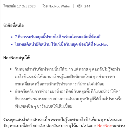
โพสต์เมื่อ 17 Oct 2023
โดย NocNoc Writer
244
หัวข้อที่สนใจ
7 กิจกรรมวันหยุดนี้ทำอะไรดี พร้อมไอเทมเด็ดที่ต้องมี
ไอเทมเด็ดน่ามีติดบ้าน ไว้แก่เบื่อวันหยุด ช้อปได้ที่ NocNoc
NocNoc สรุปให้:
วันหยุดสำหรับวัยทำงานนั้นมีค่ามาก แต่หลาย ๆ คนกลับไม่รู้จะทำ
อะไรดี แนะนำให้ลองมาเรียนรู้และฝึกทักษะใหม่ ๆ อย่างการชง
กาแฟดื่มเองหรือการเข้าครัวทำอาหาร ก็น่าสนใจไม่น้อย
ถ้าเครียดกับการทำงานมาทั้งอาทิตย์ วันหยุดทั้งทีก็แนะนำว่าให้หา
กิจกรรมช่วยผ่อนคลาย อย่างการเล่นเกม ดูหนังดูซีรีส์เรื่องโปรด หรือ
ฟังเพลงชิล ๆ ชาร์จแบตให้เต็มเปี่ยม
วันหยุดแสนล้ำค่ากลับน่าเบื่อ เพราะไม่รู้จะทำอะไรดี ! เพื่อน ๆ คนไหนเจอ
ปัญหาแบบนี้ล่ะก็ อย่ามัวปล่อยวันสบาย ๆ ให้ผ่านไปเฉย ๆ
NocNoc
ขอชวน