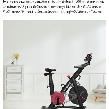
โครงสร้างของเครื่องมีความแข็งแรง รับน้ำหนักได้กว่า 100 กก. สายพานทน
แรงเสียดทานได้สูง จะนั่งปั่นนาน ๆ ระหว่างดูซีรีส์เรื่องโปรด ก็ไม่เจ็บก้น มา
ปั่นจักรยานบริหารกล้ามเนื้อและต้นขา เผาผลาญไขมันให้กระจุยกันเถอะ