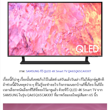
ภาพ:
SAMSUNG ทีวี QLED 4K Smart TV QA65Q65CAKXXT
เรื่องนี้ก็น่าดู เรื่องนั้นก็เซฟเก็บไว้ในลิสต์ แต่วันแล้ววันเล่า ก็ไม่ได้ฤกษ์ดูสักที
ถ้าช่วงนี้มีวันหยุดว่าง ๆ ที่ไม่รู้จะทำอะไร กิจกรรมนอกบ้านก็ขี้เกียจ งั้นก็ถึง
เวลาเลือกหนังเลือกซีรีส์ที่ดองไว้มาดูแล้ว ด้วยทีวี QLED 4K Smart TV จาก
SAMSUNG ในรุ่น QA65Q65CAKXXT ที่มาพร้อมจอใหญ่เต็มตา 65 นิ้ว