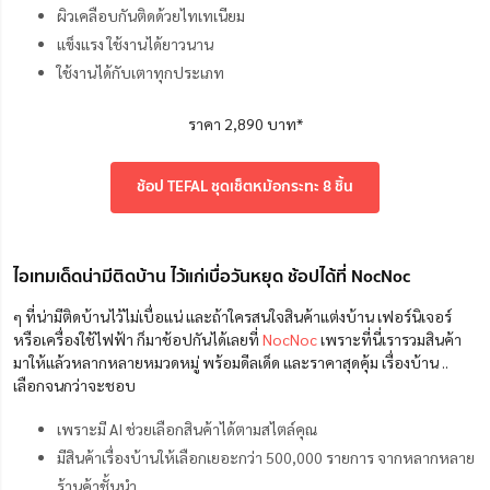
ผิวเคลือบกันติดด้วยไทเทเนียม
แข็งแรง ใช้งานได้ยาวนาน
ใช้งานได้กับเตาทุกประเภท
ราคา 2,890 บาท*
ช้อป TEFAL ชุดเช็ตหม้อกระทะ 8 ชิ้น
ไอเทมเด็ดน่ามีติดบ้าน ไว้แก่เบื่อวันหยุด ช้อปได้ที่ NocNoc
ๆ ที่น่ามีติดบ้านไว้ไม่เบื่อแน่ และถ้าใครสนใจสินค้าแต่งบ้าน เฟอร์นิเจอร์
หรือเครื่องใช้ไฟฟ้า ก็มาช้อปกันได้เลยที่
NocNoc
เพราะที่นี่เรารวมสินค้า
มาให้แล้วหลากหลายหมวดหมู่ พร้อมดีลเด็ด และราคาสุดคุ้ม
เรื่องบ้าน ..
เลือกจนกว่าจะชอบ
เพราะมี AI ช่วยเลือกสินค้าได้ตามสไตล์คุณ
มีสินค้าเรื่องบ้านให้เลือกเยอะกว่า 500,000 รายการ จากหลากหลาย
ร้านค้าชั้นนํา