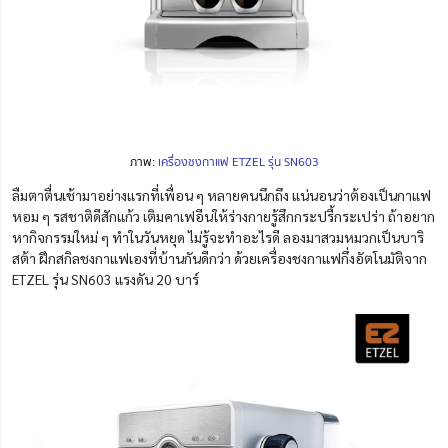
ภาพ:
เครื่องชงกาแฟ ETZEL รุ่น SN603
ลืมตาตื่นเช้ามาอย่างแรกที่เพื่อน ๆ หลายคนนึกถึง แน่นอนว่าต้องเป็นกาแฟ
หอม ๆ รสชาติดีสักแก้ว เติมคาเฟอีนให้ร่างกายรู้สึกกระปรี้กระเปร่า ถ้าอยาก
หากิจกรรมใหม่ ๆ ทำในวันหยุด ไม่รู้จะทำอะไรดี ลองมาสวมหมวกเป็นบาริ
สต้า ฝึกสกิลชงกาแฟเองที่บ้านกันดีกว่า ด้วยเครื่องชงกาแฟกึ่งอัตโนมัติจาก
ETZEL รุ่น SN603
แรงดัน 20 บาร์