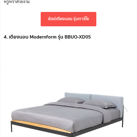
หรูหราสวยงาม
ช้อปเตียงนอน รุ่นทาร์โซ
4. เตียงนอน Modernform รุ่น BBUO-XD05