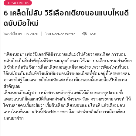
TIPS&TRICKS
6 เคล็ดไม่ลับ วิธีเลือกเตียงนอนแบบไหนดี
ฉบับมือใหม่
โพสต์เมื่อ 09 Jun 2020
โดย NocNoc Writer
658
“เตียงนอน” เฟอร์นิเจอร์ที่ใช้งานง่ายแต่แฝงไปด้วยรายละเอียด การนอน
หลับถือเป็นสิ่งสำคัญในชีวิตของมนุษย์ คนเราใช้เวลาบนเตียงนอนอย่างน้อย
8 ชั่วโมงต่อวัน ซึ่งการเลือกเตียงนอนดูเหมือนจะง่าย เพราะเตียงไหนก็นอน
ได้เหมือนกัน แต่แท้จริงแล้วเตียงนอนมีรายละเอียดที่ซ่อนอยู่ที่ใครหลายคน
อาจจะไม่รู้ โดยเฉพาะมือใหม่หัดแต่งห้อง เตียงนอนนี้แหละถือเป็นไอเทม
สำคัญเลย
เตียงนอนถึงแม้รูปร่างหน้าตาจะคล้ายกัน แต่มีให้เลือกหลายรูปแบบ ซึ่ง
แต่ละแบบก็มีคุณสมบัติที่แตกต่างกัน ทั้งขนาด วัสดุ ความสวยงาม อาจทำให้
ใครหลายคนเริ่มสงสัยว่า เริ่มต้นเลือกเตียงนอนแบบไหนดี แล้วเตียงนอน
แบบไหนที่เหมาะ วันนี้ NocNoc.com จึงอาสานำเคล็ดลับการเลือกเตียง
นอนมาฝาก