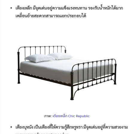
เตียงเหล็ก มีจุดเด่นอยู่ความแข็งแรงทนทาน รองรับน้ำหนักได้มาก
เคลื่อนย้ายสะดวกสามารถแยกประกอบได้
ภาพ:
เตียงเหล็ก Chic Republic
เตียงบุหนัง เป็นเตียงที่ให้ความรู้สึกหรูหรา มีจุดเด่นอยู่ที่ความสวยงาม