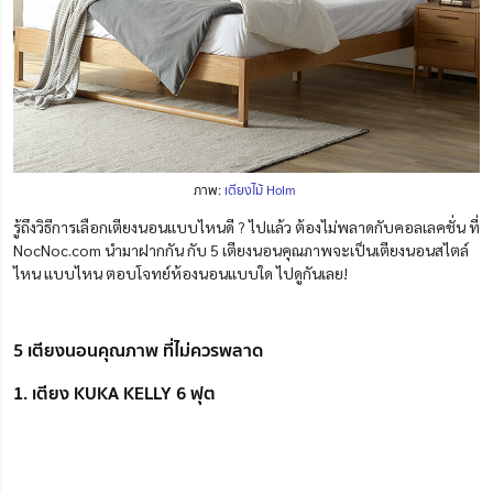
ภาพ:
เตียงไม้ Holm
รู้ถึงวิธีการเลือกเตียงนอนแบบไหนดี ? ไปแล้ว ต้องไม่พลาดกับคอลเลคชั่น ที่
NocNoc.com นำมาฝากกัน กับ 5 เตียงนอนคุณภาพจะเป็นเตียงนอนสไตล์
ไหน แบบไหน ตอบโจทย์ห้องนอนแบบใด ไปดูกันเลย!
5 เตียงนอนคุณภาพ ที่ไม่ควรพลาด
1. เตียง KUKA KELLY 6 ฟุต