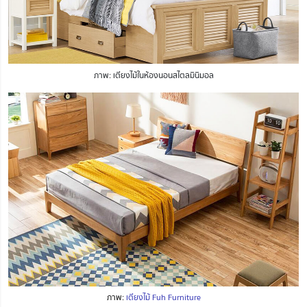
ภาพ: เตียงไม้ในห้องนอนสไตลมินิมอล
ภาพ:
เตียงไม้ Fuh Furniture