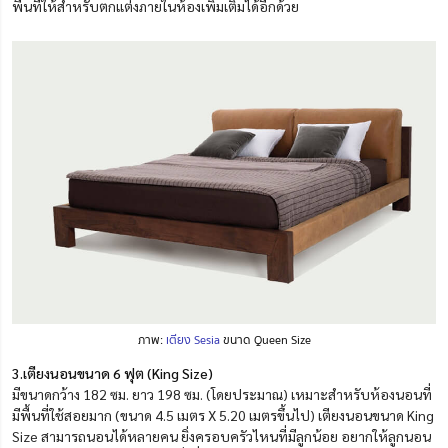
พื้นที่ให้สำหรับตกแต่งภายในห้องเพิ่มเติมได้อีกด้วย
ภาพ:
เตียง Sesia
ขนาด Queen Size
3.เตียงนอนขนาด 6 ฟุต (King Size)
มีขนาดกว้าง 182 ซม. ยาว 198 ซม. (โดยประมาณ) เหมาะสำหรับห้องนอนที่
มีพื้นที่ใช้สอยมาก (ขนาด 4.5 เมตร X 5.20 เมตรขึ้นไป) เตียงนอนขนาด King
Size สามารถนอนได้หลายคน ยิ่งครอบครัวไหนที่มีลูกน้อย อยากให้ลูกนอน