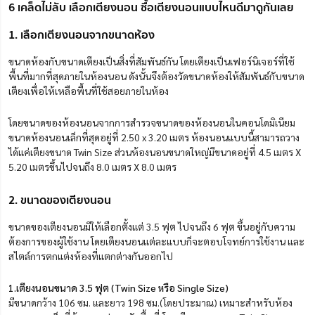
6 เคล็ดไม่ลับ เลือกเตียงนอน ซื้อเตียงนอนแบบไหนดีมาดูกันเลย
1. เลือกเตียงนอนจากขนาดห้อง
ขนาดห้องกับขนาดเตียงเป็นสิ่งที่สัมพันธ์กัน โดยเตียงเป็นเฟอร์นิเจอร์ที่ใช้
พื้นที่มากที่สุดภายในห้องนอน ดังนั้นจึงต้องวัดขนาดห้องให้สัมพันธ์กับขนาด
เตียงเพื่อให้เหลือพื้นที่ใช้สอยภายในห้อง
โดยขนาดของห้องนอนจากการสำรวจขนาดของห้องนอนในคอนโดมิเนียม
ขนาดห้องนอนเล็กที่สุดอยู่ที่ 2.50 x 3.20 เมตร ห้องนอนแบบนี้สามารถวาง
ได้แค่เตียงขนาด Twin Size ส่วนห้องนอนขนาดใหญ่มีขนาดอยู่ที่ 4.5 เมตร X
5.20 เมตรขึ้นไปจนถึง 8.0 เมตร X 8.0 เมตร
2. ขนาดของเตียงนอน
ขนาดของเตียงนอนมีให้เลือกตั้งแต่ 3.5 ฟุต ไปจนถึง 6 ฟุต ขึ้นอยู่กับความ
ต้องการของผู้ใช้งาน โดยเตียงนอนแต่ละแบบก็จะตอบโจทย์การใช้งาน และ
สไตล์การตกแต่งห้องที่แตกต่างกันออกไป
1.เตียงนอนขนาด 3.5 ฟุต (Twin Size หรือ Single Size)
มีขนาดกว้าง 106 ซม. และยาว 198 ซม.(โดยประมาณ) เหมาะสำหรับห้อง