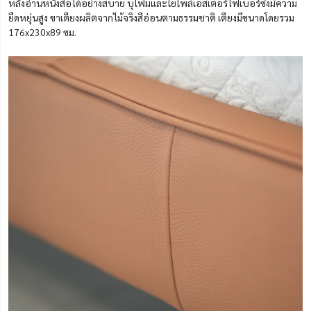
หลังอ่านหนังสือได้อย่างสบาย บุโฟมและใยโพลีเอสเตอร์ไฟเบอร์ซึ่งมีความ
ยืดหยุ่นสูง ขาเตียงผลิตจากไม้จริงสีอ่อนตามธรรมชาติ เตียงมีขนาดโดยรวม
176x230x89 ซม.