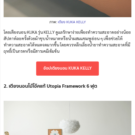
ภาพ:
เตียง KUKA KELLY
โดยเตียงนอน KUKA รุ่น KELLY ดูแลรักษาง่ายเพียงทำความสะอาดอย่างน้อย
สัปดาห์ละครั้งด้วยผ้าชุบน้ำหมาดหรือน้ำผสมแชมพูอ่อน ๆ เพื่อช่วยให้
ทำความสะอาดได้หมดจดมากขึ้น โดยควรหลีกเลี่ยงน้ำยาทำความสะอาดที่มี
ฤทธิ์เป็นกรดหรือมีสารเคมีเข้มข้น
ช้อปเตียงนอน KUKA KELLY
2. เตียงนอนไม้โอ๊คแท้ Utopia Framework 6 ฟุต