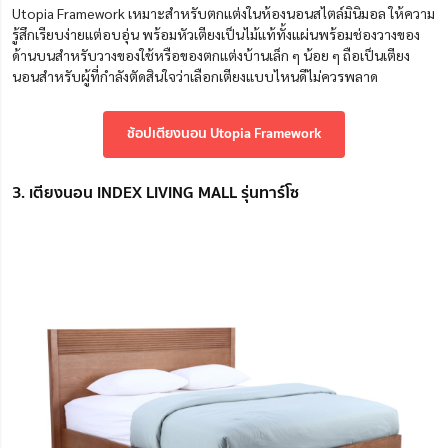
Utopia Framework เหมาะสำหรับตกแต่งในห้องนอนสไตล์มินิมอล ให้ความ
รู้สึกเรียบง่ายแต่อบอุ่น พร้อมหัวเตียงเป็นไม้แท้ทั้งแผ่นพร้อมช่องวางของ
ด้านบนสำหรับวางของใช้หรือของตกแต่งบ้านเล็ก ๆ น้อย ๆ ถือเป็นเตียง
นอนสำหรับผู้ที่กำลังตัดสินใจว่าเลือกเตียงแบบไหนดีไม่ควรพลาด
ช้อปเตียงนอน Utopia Framework
3. เตียงนอน INDEX LIVING MALL รุ่นทาร์โซ