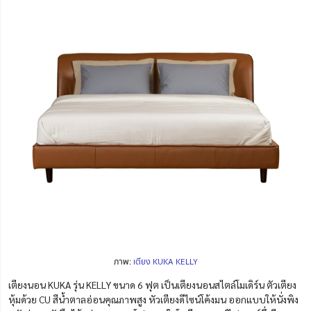
ภาพ:
เตียง KUKA KELLY
เตียงนอน KUKA รุ่น KELLY ขนาด 6 ฟุต เป็นเตียงนอนสไตล์โมเดิร์น ตัวเตียง
หุ้มด้วย CU สีน้ำตาลอ่อนคุณภาพสูง หัวเตียงดีไซน์โค้งมน ออกแบบให้นั่งพิง