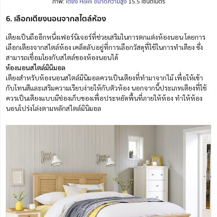
ภาพ:
เตียง Holm ขนาดความสูง
15.5 เซนติเมตร
6. เลือกเตียงนอนจากสไตล์ห้อง
เตียงเป็นถืออีกหนึ่งเฟอร์นิเจอร์ที่ช่วยเสริมในการตกแต่งห้องนอน โดยการ
เลือกเตียงจากสไตล์ห้อง เคล็ดลับอยู่ที่การเลือกวัสดุที่ใช้ในการทำเตียง ซึ่ง
สามารถเชื่อมโยงกับสไตล์ของห้องนอนได้
ห้องนอน
สไตล์มินิมอล
เตียงสำหรับห้องนอนสไตล์มินิมอลควรเป็นเตียงที่ทำมาจากไม้ เพื่อให้เข้า
กับโทนสีและเสริมความเรียบง่ายให้กับตัวห้อง นอกจากนี้ประเภทเตียงที่ใช้
ควรเป็นเตียงแบบมีช่องเก็บของเพื่อประหยัดพื้นที่ภายให้ห้อง ทำให้ห้อง
นอนโปร่งโล่งตามหลักสไตล์มินิมอล