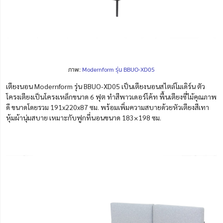
ภาพ:
Modernform รุ่น BBUO-XD05
เตียงนอน Modernform รุ่น BBUO-XD05 เป็นเตียงนอนสไตล์โมเดิร์น ตัว
โครงเตียงเป็นโครงเหล็กขนาด 6 ฟุต ทำสีพาวเดอร์โค้ท พื้นเตียงซี่ไม้คุณภาพ
ดี ขนาดโดยรวม 191x220x87 ซม. พร้อมเพิ่มความสบายด้วยหัวเตียงสีเทา
หุ้มผ้านุ่มสบาย เหมาะกับฟูกที่นอนขนาด 183×198 ซม.