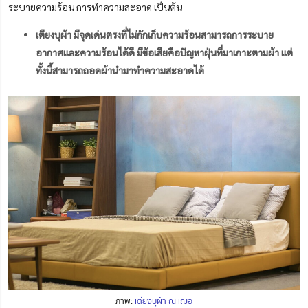
ระบายความร้อน การทำความสะอาด เป็นต้น
เตียงบุผ้า มีจุดเด่นตรงที่ไม่กักเก็บความร้อนสามารถการระบาย
อากาศและความร้อนได้ดี มีข้อเสียคือปัญหาฝุ่นที่มาเกาะตามผ้า แต่
ทั้งนี้สามารถถอดผ้านำมาทำความสะอาดได้
ภาพ:
เตียงบุผ้า ณ เฌอ