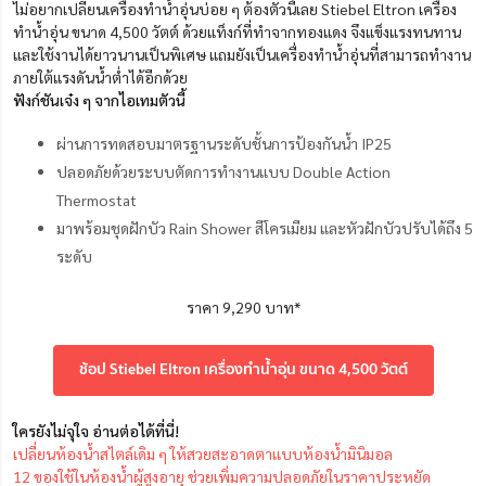
ไม่อยากเปลี่ยนเครื่องทำน้ำอุ่นบ่อย ๆ ต้องตัวนี้เลย Stiebel Eltron เครื่อง
ทำน้ำอุ่น ขนาด 4,500 วัตต์ ด้วยแท็งก์ที่ทำจากทองแดง จึงแข็งแรงทนทาน
และใช้งานได้ยาวนานเป็นพิเศษ แถมยังเป็นเครื่องทำน้ำอุ่นที่สามารถทำงาน
ภายใต้แรงดันน้ำต่ำได้อีกด้วย
ฟังก์ชันเจ๋ง ๆ จากไอเทมตัวนี้
ผ่านการทดสอบมาตรฐานระดับชั้นการป้องกันน้ำ IP25
ปลอดภัยด้วยระบบตัดการทำงานแบบ Double Action
Thermostat
มาพร้อมชุดฝักบัว Rain Shower สีโครเมียม และหัวฝักบัวปรับได้ถึง 5
ระดับ
ราคา 9,290 บาท*
ช้อป Stiebel Eltron เครื่องทำน้ำอุ่น ขนาด 4,500 วัตต์
ใครยังไม่จุใจ อ่านต่อได้ที่นี่!
เปลี่ยนห้องน้ำสไตล์เดิม ๆ ให้สวยสะอาดตาแบบห้องน้ำมินิมอล
12 ของใช้ในห้องน้ำผู้สูงอายุ ช่วยเพิ่มความปลอดภัยในราคาประหยัด