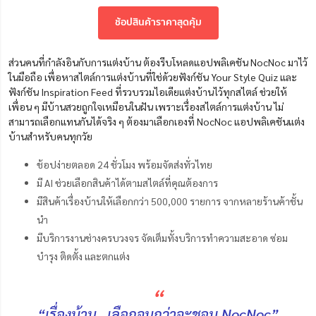
ช้อปสินค้าราคาสุดคุ้ม
ส่วนคนที่กำลังอินกับการแต่งบ้าน ต้องรีบโหลดแอปพลิเคชัน NocNoc มาไว้
ในมือถือ เพื่อหาสไตล์การแต่งบ้านที่ใช่ด้วยฟังก์ชัน Your Style Quiz และ
ฟังก์ชัน Inspiration Feed ที่รวบรวมไอเดียแต่งบ้านไว้ทุกสไตล์ ช่วยให้
เพื่อน ๆ มีบ้านสวยถูกใจเหมือนในฝัน เพราะเรื่องสไตล์การแต่งบ้าน ไม่
สามารถเลือกแทนกันได้จริง ๆ ต้องมาเลือกเองที่ NocNoc แอปพลิเคชันแต่ง
บ้านสำหรับคนทุกวัย
ช้อปง่ายตลอด 24 ชั่วโมง พร้อมจัดส่งทั่วไทย
มี AI ช่วยเลือกสินค้าได้ตามสไตล์ที่คุณต้องการ
มีสินค้าเรื่องบ้านให้เลือกกว่า 500,000 รายการ จากหลายร้านค้าชั้น
นํา
มีบริการงานช่างครบวงจร จัดเต็มทั้งบริการทำความสะอาด ซ่อม
บำรุง ติดตั้ง และตกแต่ง
“
“เรื่องบ้าน…เลือกจนกว่าจะชอบ NocNoc”