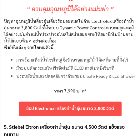
“
“ ควบคุมอุณหภูมิได้อย่างแม่นยำ ”
ปัญหาอุณหภูมิน้ำเดี๋ยวอุ่นเดี๋ยวร้อนจะหมดไปด้วย Electrolux เครื่องทำน้ำ
อุ่น ขนาด 3,800 วัตต์ ที่มีระบบ Dynamic Power Control ควบคุมอุณหภูมิ
ได้อย่างแม่นยำ แม้น้ำประปาจะไหลไม่สม่ำเสมอ ช่วยให้สมาชิกในบ้านอาบ
น้ำได้แบบฟิน ๆ อย่างต่อเนื่อง
ฟังก์ชันเจ๋ง ๆ จากไอเทมตัวนี้
มาพร้อมแท็งก์น้ำไซซ์ใหญ่ จึงรักษาอุณหภูมิน้ำได้คงที่ตามที่ตั้งไว้
มีระบบตัดกระแสไฟฟ้าอัตโนมัติ ELCB ภายในหนึ่งวินาที
ประหยัดน้ำและปลอดภัยกว่าด้วยระบบ Safe Ready & Eco Shower
ราคา 7,990 บาท*
ช้อป Electrolux เครื่องทำน้ำอุ่น ขนาด 3,800 วัตต์
5. Stiebel Eltron เครื่องทำน้ำอุ่น ขนาด 4,500 วัตต์ แข็งแรง
ทนทาน