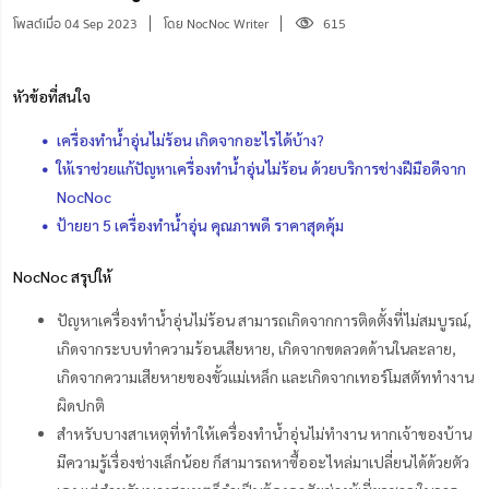
โพสต์เมื่อ 04 Sep 2023
โดย NocNoc Writer
615
หัวข้อที่สนใจ
เครื่องทําน้ำอุ่นไม่ร้อน เกิดจากอะไรได้บ้าง?
ให้เราช่วยแก้ปัญหาเครื่องทําน้ำอุ่นไม่ร้อน ด้วยบริการช่างฝีมือดีจาก
NocNoc
ป้ายยา 5 เครื่องทําน้ำอุ่น คุณภาพดี ราคาสุดคุ้ม
NocNoc สรุปให้
ปัญหาเครื่องทําน้ำอุ่นไม่ร้อน สามารถเกิดจากการติดตั้งที่ไม่สมบูรณ์,
เกิดจากระบบทำความร้อนเสียหาย, เกิดจากขดลวดด้านในละลาย,
เกิดจากความเสียหายของขั้วแม่เหล็ก และเกิดจากเทอร์โมสตัททำงาน
ผิดปกติ
สำหรับบางสาเหตุที่ทำให้เครื่องทำน้ำอุ่นไม่ทำงาน หากเจ้าของบ้าน
มีความรู้เรื่องช่างเล็กน้อย ก็สามารถหาซื้ออะไหล่มาเปลี่ยนได้ด้วยตัว