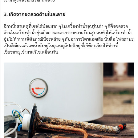
3. เกิดจากขดลวดด้านในละลาย
อีกหนึ่งสาเหตุที่เจอได้บ่อยมาก ๆ ในเครื่องทำน้ำอุ่นรุ่นเก่า ๆ ก็คือขดลวด
ด้านในเครื่องทำน้ำอุ่นเกิดการละลายจากความร้อนสูง จนทำให้เครื่องทำน้ำ
อุ่นไม่ทำงาน ซึ่งในกรณีนี้จะคล้าย ๆ กับอาการไตรแอคเสีย นั่นคือ ไฟสถานะ
เป็นสีเขียวแล้วแต่น้ำยังอยู่ในอุณหภูมิปกติอยู่ ซึ่งก็ต้องเรียกให้ช่างที่
เชี่ยวชาญเข้ามาแก้ไขเหมือนกัน