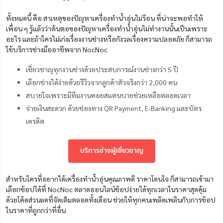
ทั้งหมดนี้ คือ สาเหตุของปัญหาเครื่องทําน้ำอุ่นไม่ร้อน ที่น่าจะพอทำให้
เพื่อน ๆ รู้แล้วว่าต้นตอของปัญหาเครื่องทำน้ำอุ่นไม่ทำงานนั้นเป็นเพราะ
อะไร และถ้าใครไม่เก่งเรื่องงานช่างหรือกังวลเรื่องความปลอดภัย ก็สามารถ
ใช้บริการช่างมืออาชีพจาก NocNoc
เชี่ยวชาญทุกงานช่างด้วยประสบการณ์งานช่างกว่า 5 ปี
เลือกช่างได้ง่ายด้วยรีวิวจากลูกค้าตัวจริงกว่า 2,000 คน
สบายใจเพราะมีทีมงานคอยสแตนบายช่วยเหลือตลอดเวลา
จ่ายเงินสะดวก ด้วยช่องทาง QR Payment, E-Banking และบัตร
เครดิต
บริการช่างผู้เชี่ยวชาญ
สำหรับใครที่อยากได้เครื่องทำน้ำอุ่นคุณภาพดี ราคาโดนใจ ก็สามารถเข้ามา
เลือกช้อปได้ที่ NocNoc ตลาดออนไลน์ช้อปง่ายได้ทุกเวลาในราคาสุดคุ้ม
ด้วยโค้ดส่วนลดที่จัดเต็มตลอดทั้งเดือน ช่วยให้ทุกคนเพลิดเพลินกับการช้อป
ในราคาที่ถูกกว่าที่อื่น