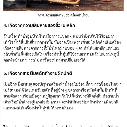
ภาพ: ความเสียหายของเครื่องทําน้ำอุ่น
4. เกิดจากความเสียหายของขั้วแม่เหล็ก
ถ้าเครื่องทำน้ำอุ่นบ้านไหนมีอาการแปลก ๆ แบบว่ายิ่งปรับให้ร้อนมาก
เท่าไร น้ำก็ยิ่งเย็นขึ้นมากเท่านั้น นั่นอาจเป็นเพราะขั้วแม่เหล็กด้านในเครื่อง
เกิดความเสียหายจากการที่มีน้ำไหลผ่านบ่อย ๆ จนทำให้แม่เหล็กแตกและ
สลับขั้วกัน ซึ่งมักจะเกิดในเครื่องทำน้ำอุ่นที่ใช้งานมานานแล้ว โดยสาเหตุนี้
คุณพ่อบ้านสามารถไปหาซื้ออะไหล่มาเปลี่ยนเองได้
5. เกิดจากเทอร์โมสตัททำงานผิดปกติ
เป็นอีกหนึ่งสาเหตุของปัญหาเครื่องทำน้ำอุ่นไม่ร้อนที่สามารถซื้ออะไหล่มา
เปลี่ยนเองได้ โดยเทอร์โมสตัทที่อยู่ข้าง ๆ ขดลวดหรือหม้อต้มนั้น มีหน้าที่
ช่วยตัดความร้อนเมื่ออุณหภูมิสูงมากเกินไป ซึ่งถ้าช่างที่ติดตั้งลืมต่อสายน้ำ
เข้าหรือมีน้ำค้างอยู่ในหม้อต้มนาน ๆ จะทำให้เทอร์โมสตัททำงานผิดปกติ
และส่งผลให้เครื่องทำน้ำอุ่นไม่ทำงานนั่นเอง