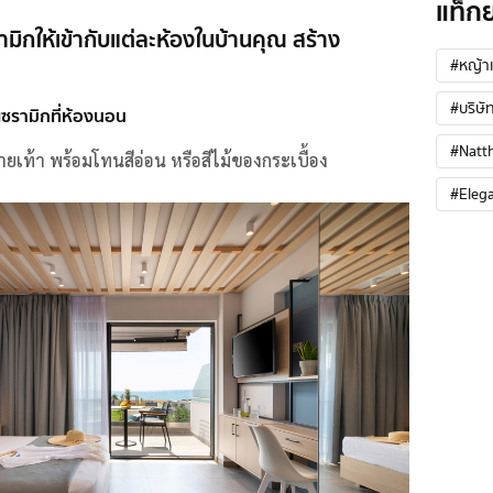
แท็ก
ามิกให้เข้ากับแต่ละห้องในบ้านคุณ สร้าง
#หญ้าเ
#บริษัท
เซรามิกที่ห้องนอน
#Natt
บายเท้า พร้อมโทนสีอ่อน หรือสีไม้ของกระเบื้อง
#Eleg