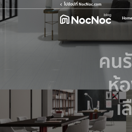
ไปช้อปที่ NocNoc.com
Home
คนร
ห้
เล