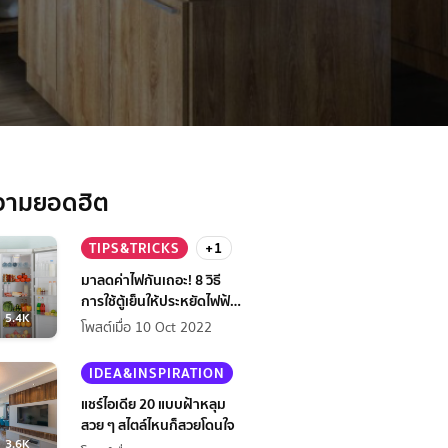
วามยอดฮิต
TIPS&TRICKS
+1
มาลดค่าไฟกันเถอะ! 8 วิธี
การใช้ตู้เย็นให้ประหยัดไฟฟ้า
5.4K
กว่าเดิม
โพสต์เมื่อ 10 Oct 2022
IDEA&INSPIRATION
แชร์ไอเดีย 20 แบบฝ้าหลุม
สวย ๆ สไตล์ไหนก็สวยโดนใจ
3.6K