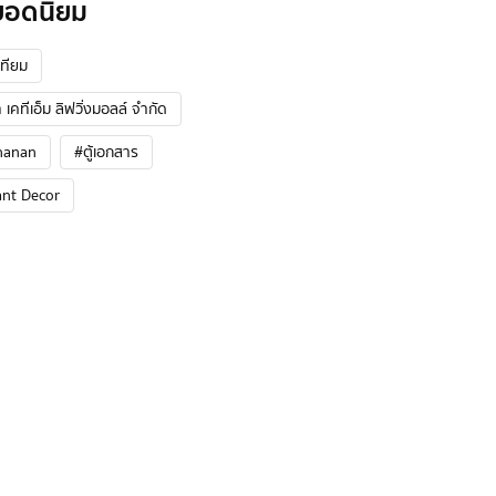
ยอดนิยม
ทียม
 เคทีเอ็ม ลิฟวิ่งมอลล์ จำกัด
hanan
#ตู้เอกสาร
ant Decor