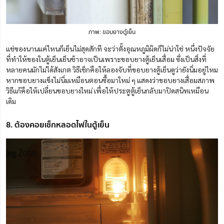
ภาพ: ขอบยางตู้เย็น
แช่ของนานแค่ไหนก็เย็นไม่สุดสักที จะว่าตั้งอุณหภูมิผิดก็ไม่น่าใช่ หนึ่งปัจจัย
ที่ทำให้ของในตู้เย็นเย็นช้าอาจเป็นเพราะขอบยางตู้เย็นเสื่อม ซึ่งเป็นสิ่งที่
หลายคนมักไม่ได้สังเกต วิธีเช็กคือให้ลองจับที่ขอบยางตู้เย็นดูว่ายังนิ่มอยู่ไหม
หากขอบยางแข็งไม่นิ่มเหมือนตอนซื้อมาใหม่ ๆ แสดงว่าขอบยางเสื่อมสภาพ
วิธีแก้คือให้เปลี่ยนขอบยางใหม่ เพื่อให้ประตูตู้เย็นกลับมาปิดสนิทเหมือน
เดิม
8. ต้องคอยเช็กหลอดไฟในตู้เย็น