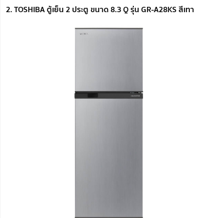
2. TOSHIBA ตู้เย็น 2 ประตู ขนาด 8.3 Q รุ่น GR-A28KS สีเทา