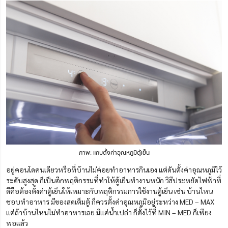
ภาพ: แถบตั้งค่าอุณหภูมิตู้เย็น
อยู่คอนโดคนเดียวหรือที่บ้านไม่ค่อยทำอาหารกินเอง แต่ดันตั้งค่าอุณหภูมิไว้
ระดับสูงสุด ก็เป็นอีกพฤติกรรมที่ทำให้ตู้เย็นทำงานหนัก วิธีประหยัดไฟฟ้าที่
ดีคือต้องตั้งค่าตู้เย็นให้เหมาะกับพฤติกรรมการใช้งานตู้เย็น เช่น บ้านไหน
ชอบทำอาหาร มีของสดเต็มตู้ ก็ควรตั้งค่าอุณหภูมิอยู่ระหว่าง MED – MAX
แต่ถ้าบ้านไหนไม่ทำอาหารเลย มีแค่น้ำเปล่า ก็ตั้งไว้ที่ MIN – MED ก็เพียง
พอแล้ว