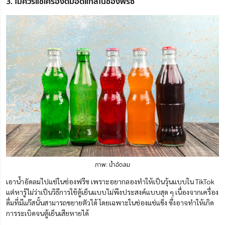
3. ไม่ควรแช่เครื่องดื่มอัดแก๊สในช่องฟรีซ
ภาพ: น้ำอัดลม
เอาน้ำอัดลมไปแช่ในช่องฟรีซ เพราะอยากลองทำให้เป็นวุ้นแบบใน TikTok
แต่หารู้ไม่ว่าเป็นวิธีการใช้ตู้เย็นแบบไม่พึงประสงค์แบบสุด ๆ เนื่องจากเครื่อง
ดื่มที่มีแก๊สนั้นสามารถขยายตัวได้ โดยเฉพาะในช่องแช่แข็ง ซึ่งอาจทำให้เกิด
การระเบิดจนตู้เย็นเสียหายได้