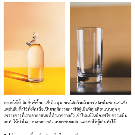
อยากให้น้ำส้มคั้นที่ซื้อมาเย็นไว ๆ เลยเทใส่แก้วแล้วเอาไปแช่ในช่องแช่แข็ง
แต่ดันลืมทิ้งไว้ทั้งคืน ถือเป็นพฤติกรรมการใช้ตู้เย็นที่สุ่มเสี่ยงแบบสุด ๆ
เพราะการที่เราเอาภาชนะที่ทำมาจากแก้ว เข้าไปแช่ในช่องฟรีซ ความเย็น
จะทำให้น้ำในภาชนะขยายตัว จนภาชนะแตก และทำให้ตู้เย็นพังได้