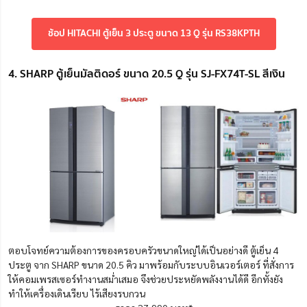
ช้อป HITACHI ตู้เย็น 3 ประตู ขนาด 13 Q รุ่น RS38KPTH
4. SHARP ตู้เย็นมัลติดอร์ ขนาด 20.5 Q รุ่น SJ-FX74T-SL สีเงิน
ตอบโจทย์ความต้องการของครอบครัวขนาดใหญ่ได้เป็นอย่างดี ตู้เย็น 4
ประตู จาก SHARP ขนาด 20.5 คิว มาพร้อมกับระบบอินเวอร์เตอร์ ที่สั่งการ
ให้คอมเพรสเซอร์ทำงานสม่ำเสมอ จึงช่วยประหยัดพลังงานได้ดี อีกทั้งยัง
ทำให้เครื่องเดินเรียบ ไร้เสียงรบกวน