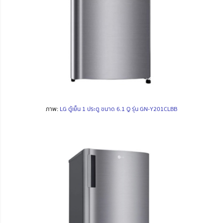
ภาพ:
LG ตู้เย็น 1 ประตู ขนาด 6.1 Q รุ่น GN-Y201CLBB