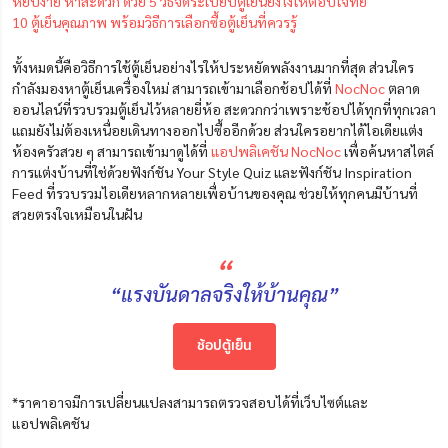
หยิบง่าย หาสะดวก ด้วย 5 วิธีจัดระเบียบตู้เย็นยังไงให้ตอบโจทย์
10 ตู้เย็นคุณภาพ พร้อมวิธีการเลือกซื้อตู้เย็นที่ควรรู้
ทั้งหมดนี้คือวิธีการใช้ตู้เย็นอย่างไรให้ประหยัดพลังงานมากที่สุด ส่วนใคร
กำลังมองหาตู้เย็นเครื่องใหม่ สามารถเข้ามาเลือกช้อปได้ที่
NocNoc
ตลาด
ออนไลน์ที่รวบรวมตู้เย็นไว้หลายยี่ห้อ สะดวกกว่าเพราะช้อปได้ทุกที่ทุกเวลา
แถมยังไม่ต้องเหนื่อยเดินทางออกไปซื้ออีกด้วย ส่วนใครอยากได้ไอเดียแต่ง
ห้องครัวสวย ๆ สามารถเข้ามาดูได้ที่
แอปพลิเคชัน NocNoc
เพื่อค้นหาสไตล์
การแต่งบ้านที่ใช่ด้วยฟังก์ชัน Your Style Quiz และฟังก์ชัน Inspiration
Feed ที่รวบรวมไอเดียหลากหลายเพื่อบ้านของคุณ ช่วยให้ทุกคนมีบ้านที่
สวยตรงใจเหมือนในฝัน
“
“แรงบันดาลจริงให้บ้านคุณ”
ช้อปตู้เย็น
*ราคาอาจมีการเปลี่ยนแปลงสามารถตรวจสอบได้ที่เว็บไซต์และ
แอปพลิเคชัน