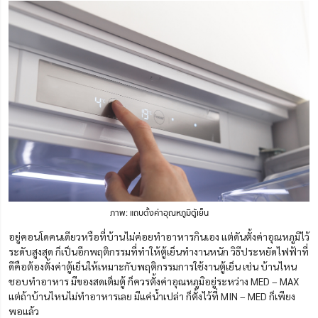
ภาพ: แถบตั้งค่าอุณหภูมิตู้เย็น
อยู่คอนโดคนเดียวหรือที่บ้านไม่ค่อยทำอาหารกินเอง แต่ดันตั้งค่าอุณหภูมิไว้
ระดับสูงสุด ก็เป็นอีกพฤติกรรมที่ทำให้ตู้เย็นทำงานหนัก วิธีประหยัดไฟฟ้าที่
ดีคือต้องตั้งค่าตู้เย็นให้เหมาะกับพฤติกรรมการใช้งานตู้เย็น เช่น บ้านไหน
ชอบทำอาหาร มีของสดเต็มตู้ ก็ควรตั้งค่าอุณหภูมิอยู่ระหว่าง MED – MAX
แต่ถ้าบ้านไหนไม่ทำอาหารเลย มีแค่น้ำเปล่า ก็ตั้งไว้ที่ MIN – MED ก็เพียง
พอแล้ว