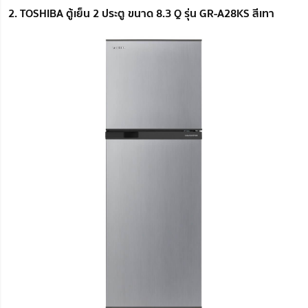
2. TOSHIBA ตู้เย็น 2 ประตู ขนาด 8.3 Q รุ่น GR-A28KS สีเทา