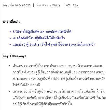
โพสต์เมื่อ 10 Oct 2022
โดย NocNoc Writer
5.6K
หัวข้อที่สนใจ
8 วิธีการใช้ตู้เย็นที่ช่วยประหยัดค่าไฟฟ้าได้
4 เคล็ดลับใช้งานตู้เย็นยังไงให้ไม่พังเร็ว
แนะนำ 5 ตู้เย็นประหยัดไฟ ลดค่าใช้จ่าย Save เงินในกระเป๋า
Key Takeaways
ตำแหน่งการวางตู้เย็น, การทำความสะอาด, พฤติกรรมการแช่ของ,
การเปิด-ปิดประตูตู้เย็น, การตั้งค่าอุณหภูมิ และ การตรวจสอบขอบ
ยางและหลอดไฟในตู้เย็น คือ วิธีการใช้ตู้เย็นเบื้องต้นที่ช่วยประหยัด
ไฟฟ้าได้เป็นอย่างดี
เอาของร้อนจัดเข้าตู้เย็น, แช่ภาชนะที่ทำมาจากแก้ว แช่เครื่องดื่มอัด
แก๊สในช่องแช่แข็ง และ เสียบปลั๊กตู้เย็นร่วมกับเครื่องใช้ไฟฟ้าอื่น คือ
วิธีใช้ตู้เย็นที่ส่งผลให้ตู้เย็นเสียและพังเร็วขึ้น