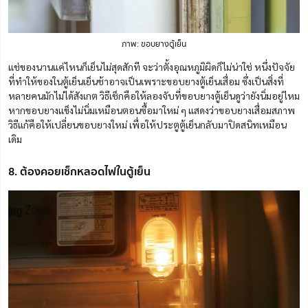
ภาพ: ขอบยางตู้เย็น
แช่ของนานแค่ไหนก็เย็นไม่สุดสักที จะว่าตั้งอุณหภูมิผิดก็ไม่น่าใช่ หนึ่งปัจจัย
ที่ทำให้ของในตู้เย็นเย็นช้าอาจเป็นเพราะขอบยางตู้เย็นเสื่อม ซึ่งเป็นสิ่งที่
หลายคนมักไม่ได้สังเกต วิธีเช็กคือให้ลองจับที่ขอบยางตู้เย็นดูว่ายังนิ่มอยู่ไหม
หากขอบยางแข็งไม่นิ่มเหมือนตอนซื้อมาใหม่ ๆ แสดงว่าขอบยางเสื่อมสภาพ
วิธีแก้คือให้เปลี่ยนขอบยางใหม่ เพื่อให้ประตูตู้เย็นกลับมาปิดสนิทเหมือน
เดิม
8. ต้องคอยเช็กหลอดไฟในตู้เย็น