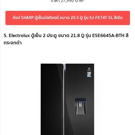
ราคา 27,990 บาท*
ช้อป SHARP ตู้เย็นมัลติดอร์ ขนาด 20.5 Q รุ่น SJ-FX74T-SL สีเงิน
5. Electrolux ตู้เย็น 2 ประตู ขนาด 21.8 Q รุ่น ESE6645A-BTH สี
กระจกดำ