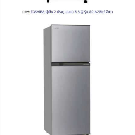
ภาพ:
TOSHIBA ตู้เย็น 2 ประตู ขนาด 8.3 Q รุ่น GR-A28KS สีเทา