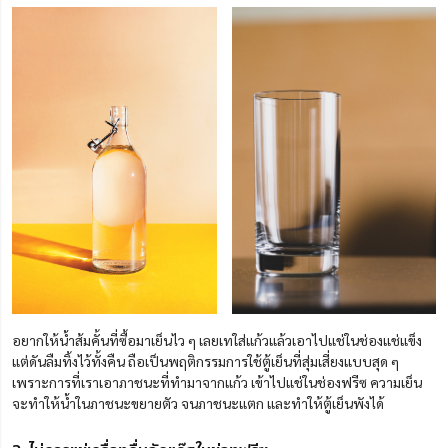
อยากให้น้ำส้มคั้นที่ซื้อมาเย็นไว ๆ เลยเทใส่แก้วแล้วเอาไปแช่ในช่องแช่แข็ง
แต่ดันลืมทิ้งไว้ทั้งคืน ถือเป็นพฤติกรรมการใช้ตู้เย็นที่สุ่มเสี่ยงแบบสุด ๆ
เพราะการที่เราเอาภาชนะที่ทำมาจากแก้ว เข้าไปแช่ในช่องฟรีซ ความเย็น
จะทำให้น้ำในภาชนะขยายตัว จนภาชนะแตก และทำให้ตู้เย็นพังได้