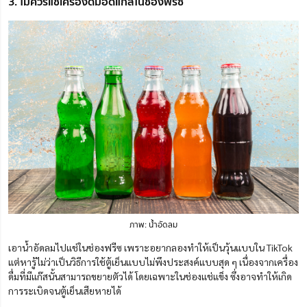
3. ไม่ควรแช่เครื่องดื่มอัดแก๊สในช่องฟรีซ
ภาพ: น้ำอัดลม
เอาน้ำอัดลมไปแช่ในช่องฟรีซ เพราะอยากลองทำให้เป็นวุ้นแบบใน TikTok
แต่หารู้ไม่ว่าเป็นวิธีการใช้ตู้เย็นแบบไม่พึงประสงค์แบบสุด ๆ เนื่องจากเครื่อง
ดื่มที่มีแก๊สนั้นสามารถขยายตัวได้ โดยเฉพาะในช่องแช่แข็ง ซึ่งอาจทำให้เกิด
การระเบิดจนตู้เย็นเสียหายได้