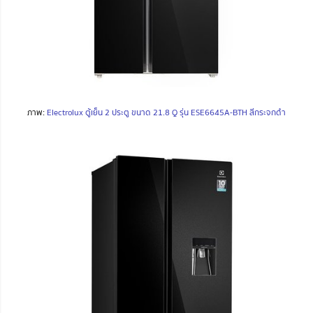
ภาพ:
Electrolux ตู้เย็น 2 ประตู ขนาด 21.8 Q รุ่น ESE6645A-BTH สีกระจกดำ