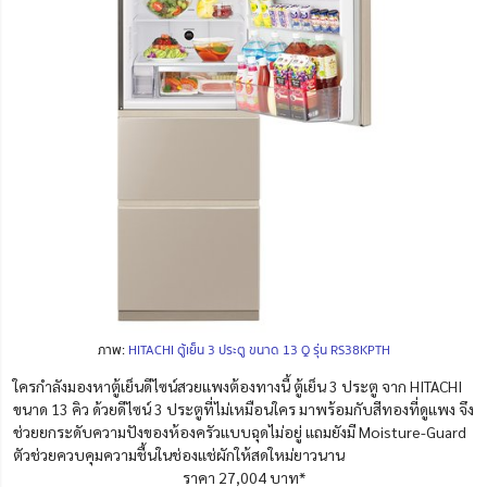
ภาพ:
HITACHI ตู้เย็น 3 ประตู ขนาด 13 Q รุ่น RS38KPTH
ใครกำลังมองหาตู้เย็นดีไซน์สวยแพงต้องทางนี้ ตู้เย็น 3 ประตู จาก HITACHI
ขนาด 13 คิว ด้วยดีไซน์ 3 ประตูที่ไม่เหมือนใคร มาพร้อมกับสีทองที่ดูแพง จึง
ช่วยยกระดับความปังของห้องครัวแบบฉุดไม่อยู่ แถมยังมี Moisture-Guard
ตัวช่วยควบคุมความชื้นในช่องแช่ผักให้สดใหม่ยาวนาน
ราคา 27,004 บาท*