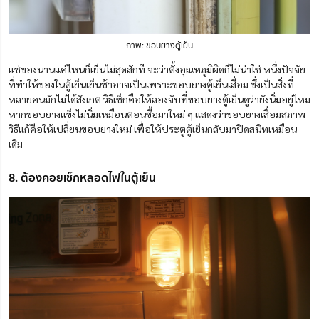
ภาพ: ขอบยางตู้เย็น
แช่ของนานแค่ไหนก็เย็นไม่สุดสักที จะว่าตั้งอุณหภูมิผิดก็ไม่น่าใช่ หนึ่งปัจจัย
ที่ทำให้ของในตู้เย็นเย็นช้าอาจเป็นเพราะขอบยางตู้เย็นเสื่อม ซึ่งเป็นสิ่งที่
หลายคนมักไม่ได้สังเกต วิธีเช็กคือให้ลองจับที่ขอบยางตู้เย็นดูว่ายังนิ่มอยู่ไหม
หากขอบยางแข็งไม่นิ่มเหมือนตอนซื้อมาใหม่ ๆ แสดงว่าขอบยางเสื่อมสภาพ
วิธีแก้คือให้เปลี่ยนขอบยางใหม่ เพื่อให้ประตูตู้เย็นกลับมาปิดสนิทเหมือน
เดิม
8. ต้องคอยเช็กหลอดไฟในตู้เย็น