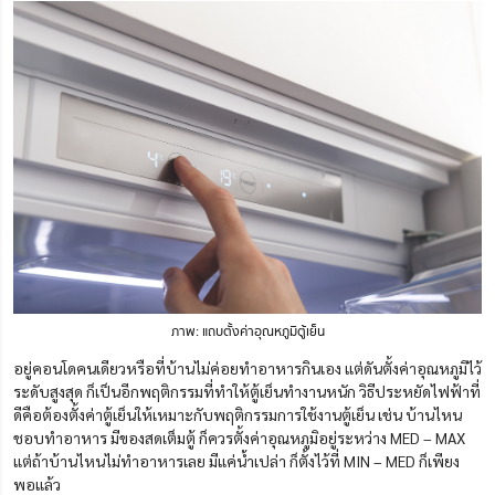
ภาพ: แถบตั้งค่าอุณหภูมิตู้เย็น
อยู่คอนโดคนเดียวหรือที่บ้านไม่ค่อยทำอาหารกินเอง แต่ดันตั้งค่าอุณหภูมิไว้
ระดับสูงสุด ก็เป็นอีกพฤติกรรมที่ทำให้ตู้เย็นทำงานหนัก วิธีประหยัดไฟฟ้าที่
ดีคือต้องตั้งค่าตู้เย็นให้เหมาะกับพฤติกรรมการใช้งานตู้เย็น เช่น บ้านไหน
ชอบทำอาหาร มีของสดเต็มตู้ ก็ควรตั้งค่าอุณหภูมิอยู่ระหว่าง MED – MAX
แต่ถ้าบ้านไหนไม่ทำอาหารเลย มีแค่น้ำเปล่า ก็ตั้งไว้ที่ MIN – MED ก็เพียง
พอแล้ว