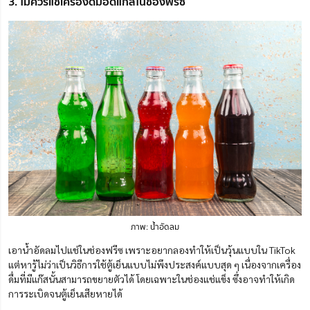
3. ไม่ควรแช่เครื่องดื่มอัดแก๊สในช่องฟรีซ
ภาพ: น้ำอัดลม
เอาน้ำอัดลมไปแช่ในช่องฟรีซ เพราะอยากลองทำให้เป็นวุ้นแบบใน TikTok
แต่หารู้ไม่ว่าเป็นวิธีการใช้ตู้เย็นแบบไม่พึงประสงค์แบบสุด ๆ เนื่องจากเครื่อง
ดื่มที่มีแก๊สนั้นสามารถขยายตัวได้ โดยเฉพาะในช่องแช่แข็ง ซึ่งอาจทำให้เกิด
การระเบิดจนตู้เย็นเสียหายได้