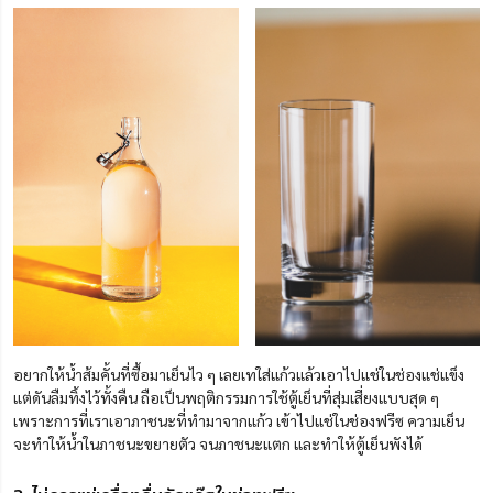
อยากให้น้ำส้มคั้นที่ซื้อมาเย็นไว ๆ เลยเทใส่แก้วแล้วเอาไปแช่ในช่องแช่แข็ง
แต่ดันลืมทิ้งไว้ทั้งคืน ถือเป็นพฤติกรรมการใช้ตู้เย็นที่สุ่มเสี่ยงแบบสุด ๆ
เพราะการที่เราเอาภาชนะที่ทำมาจากแก้ว เข้าไปแช่ในช่องฟรีซ ความเย็น
จะทำให้น้ำในภาชนะขยายตัว จนภาชนะแตก และทำให้ตู้เย็นพังได้