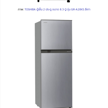
ภาพ:
TOSHIBA ตู้เย็น 2 ประตู ขนาด 8.3 Q รุ่น GR-A28KS สีเทา