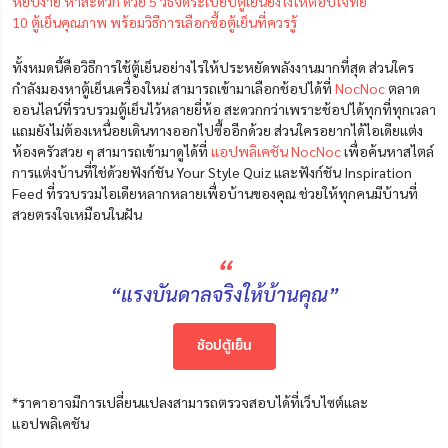
หยิบง่าย หาสะดวก ด้วย 5 วิธีจัดระเบียบตู้เย็นยังไงให้ตอบโจทย์
10 ตู้เย็นคุณภาพ พร้อมวิธีการเลือกซื้อตู้เย็นที่ควรรู้
ทั้งหมดนี้คือวิธีการใช้ตู้เย็นอย่างไรให้ประหยัดพลังงานมากที่สุด ส่วนใคร
กำลังมองหาตู้เย็นเครื่องใหม่ สามารถเข้ามาเลือกช้อปได้ที่
NocNoc
ตลาด
ออนไลน์ที่รวบรวมตู้เย็นไว้หลายยี่ห้อ สะดวกกว่าเพราะช้อปได้ทุกที่ทุกเวลา
แถมยังไม่ต้องเหนื่อยเดินทางออกไปซื้ออีกด้วย ส่วนใครอยากได้ไอเดียแต่ง
ห้องครัวสวย ๆ สามารถเข้ามาดูได้ที่
แอปพลิเคชัน NocNoc
เพื่อค้นหาสไตล์
การแต่งบ้านที่ใช่ด้วยฟังก์ชัน Your Style Quiz และฟังก์ชัน Inspiration
Feed ที่รวบรวมไอเดียหลากหลายเพื่อบ้านของคุณ ช่วยให้ทุกคนมีบ้านที่
สวยตรงใจเหมือนในฝัน
“
“แรงบันดาลจริงให้บ้านคุณ”
ช้อปตู้เย็น
*ราคาอาจมีการเปลี่ยนแปลงสามารถตรวจสอบได้ที่เว็บไซต์และ
แอปพลิเคชัน