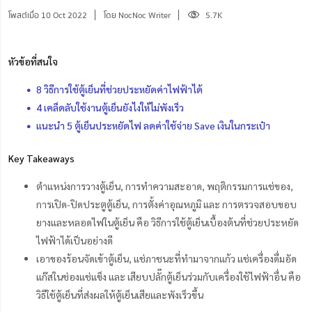
โพสต์เมื่อ 10 Oct 2022
โดย NocNoc Writer
5.7K
หัวข้อที่สนใจ
8 วิธีการใช้ตู้เย็นที่ช่วยประหยัดค่าไฟฟ้าได้
4 เคล็ดลับใช้งานตู้เย็นยังไงให้ไม่พังเร็ว
แนะนำ 5 ตู้เย็นประหยัดไฟ ลดค่าใช้จ่าย Save เงินในกระเป๋า
Key Takeaways
ตำแหน่งการวางตู้เย็น, การทำความสะอาด, พฤติกรรมการแช่ของ,
การเปิด-ปิดประตูตู้เย็น, การตั้งค่าอุณหภูมิ และ การตรวจสอบขอบ
ยางและหลอดไฟในตู้เย็น คือ วิธีการใช้ตู้เย็นเบื้องต้นที่ช่วยประหยัด
ไฟฟ้าได้เป็นอย่างดี
เอาของร้อนจัดเข้าตู้เย็น, แช่ภาชนะที่ทำมาจากแก้ว แช่เครื่องดื่มอัด
แก๊สในช่องแช่แข็ง และ เสียบปลั๊กตู้เย็นร่วมกับเครื่องใช้ไฟฟ้าอื่น คือ
วิธีใช้ตู้เย็นที่ส่งผลให้ตู้เย็นเสียและพังเร็วขึ้น