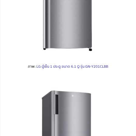
ภาพ:
LG ตู้เย็น 1 ประตู ขนาด 6.1 Q รุ่น GN-Y201CLBB