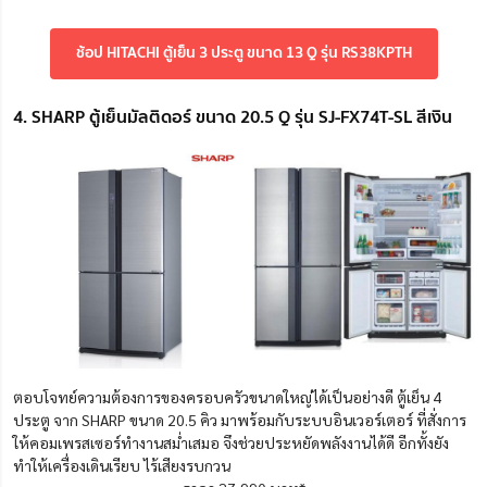
ช้อป HITACHI ตู้เย็น 3 ประตู ขนาด 13 Q รุ่น RS38KPTH
4. SHARP ตู้เย็นมัลติดอร์ ขนาด 20.5 Q รุ่น SJ-FX74T-SL สีเงิน
ตอบโจทย์ความต้องการของครอบครัวขนาดใหญ่ได้เป็นอย่างดี ตู้เย็น 4
ประตู จาก SHARP ขนาด 20.5 คิว มาพร้อมกับระบบอินเวอร์เตอร์ ที่สั่งการ
ให้คอมเพรสเซอร์ทำงานสม่ำเสมอ จึงช่วยประหยัดพลังงานได้ดี อีกทั้งยัง
ทำให้เครื่องเดินเรียบ ไร้เสียงรบกวน