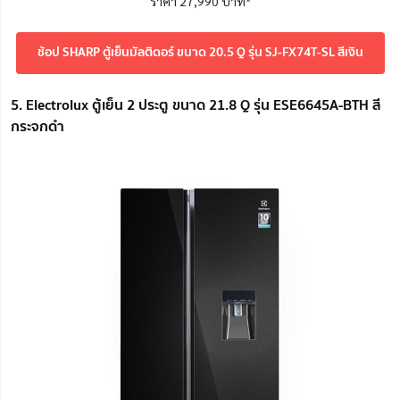
ราคา 27,990 บาท*
ช้อป SHARP ตู้เย็นมัลติดอร์ ขนาด 20.5 Q รุ่น SJ-FX74T-SL สีเงิน
5. Electrolux ตู้เย็น 2 ประตู ขนาด 21.8 Q รุ่น ESE6645A-BTH สี
กระจกดำ