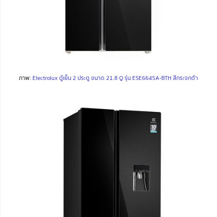
ภาพ:
Electrolux ตู้เย็น 2 ประตู ขนาด 21.8 Q รุ่น ESE6645A-BTH สีกระจกดำ