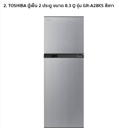
2. TOSHIBA ตู้เย็น 2 ประตู ขนาด 8.3 Q รุ่น GR-A28KS สีเทา