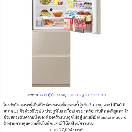
ภาพ:
HITACHI ตู้เย็น 3 ประตู ขนาด 13 Q รุ่น RS38KPTH
ใครกำลังมองหาตู้เย็นดีไซน์สวยแพงต้องทางนี้ ตู้เย็น 3 ประตู จาก HITACHI
ขนาด 13 คิว ด้วยดีไซน์ 3 ประตูที่ไม่เหมือนใคร มาพร้อมกับสีทองที่ดูแพง จึง
ช่วยยกระดับความปังของห้องครัวแบบฉุดไม่อยู่ แถมยังมี Moisture-Guard
ตัวช่วยควบคุมความชื้นในช่องแช่ผักให้สดใหม่ยาวนาน
ราคา 27,004 บาท*