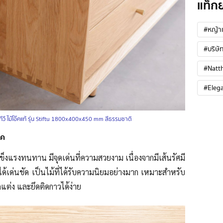
แท็ก
#หญ้าเ
#บริษัท
#Natt
#Eleg
งทีวี ไม้โอ๊คแท้ รุ่น Stiftu 1800x400x450 mm สีธรรมชาติ
๊ค
่แข็งแรงทนทาน มีจุดเด่นที่ความสวยงาม เนื่องจากมีเส้นรัศมี
ได้เด่นชัด เป็นไม้ที่ได้รับความนิยมอย่างมาก เหมาะสำหรับ
แต่ง และยึดติดกาวได้ง่าย