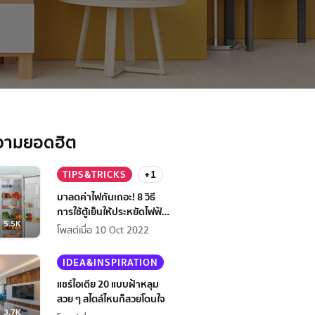
วามยอดฮิต
TIPS&TRICKS
+1
มาลดค่าไฟกันเถอะ! 8 วิธี
การใช้ตู้เย็นให้ประหยัดไฟฟ้า
5.5K
กว่าเดิม
โพสต์เมื่อ 10 Oct 2022
IDEA&INSPIRATION
แชร์ไอเดีย 20 แบบฝ้าหลุม
สวย ๆ สไตล์ไหนก็สวยโดนใจ
3.7K