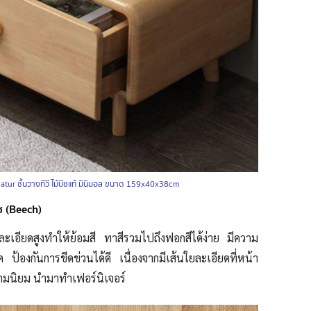
atur ชั้นวางทีวี ไม้บีชแท้ มินิมอล ขนาด 159x40x38cm
ีช (Beech)
มละเอียดสูงทำให้ย้อมสี ทาสีรวมไปถึงฟอกสีได้ง่าย มีความ
๊ค ป้องกันการขีดข่วนได้ดี เนื่องจากมีเส้นใยละเอียดที่หน้า
ความนิยม นำมาทำเฟอร์นิเจอร์