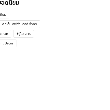
ยอดนิยม
ทียม
 เคทีเอ็ม ลิฟวิ่งมอลล์ จำกัด
hanan
#ตู้เอกสาร
ant Decor