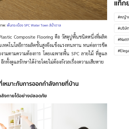
แท็ก
#หญ้าเ
ภาพ:
พื้นกระเบื้อง SPC Water Town สีน้ำตาล
#บริษัท
lastic Composite Flooring คือ วัสดุปูพื้นชนิดหนึ่งที่ผลิต
#Natt
เทคโนโลยีการผลิตขั้นสูงจึงแข็งแรงทนทาน ทนต่อการขีด
#Eleg
ยงามตามความต้องการ โดยเฉพาะพื้น SPC ลายไม้ ที่ดูแล
ิง อีกทั้งดูแลรักษาได้ง่ายโดยไม่ต้องกังวลเรื่องความเสียหาย
 ที่เหมาะกับการออกกำลังกายที่บ้าน
กำลังกายได้อย่างปลอดภัย