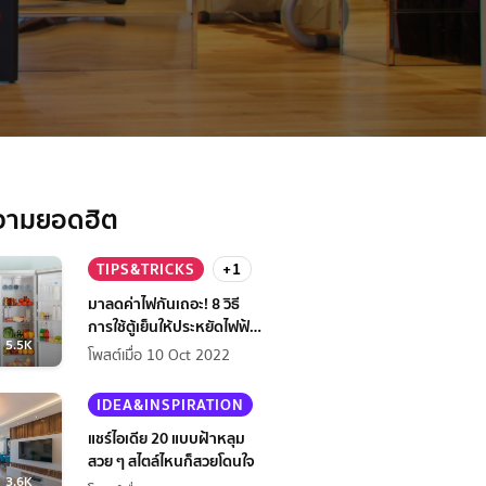
วามยอดฮิต
TIPS&TRICKS
+1
มาลดค่าไฟกันเถอะ! 8 วิธี
การใช้ตู้เย็นให้ประหยัดไฟฟ้า
5.5K
กว่าเดิม
โพสต์เมื่อ 10 Oct 2022
IDEA&INSPIRATION
แชร์ไอเดีย 20 แบบฝ้าหลุม
สวย ๆ สไตล์ไหนก็สวยโดนใจ
3.6K