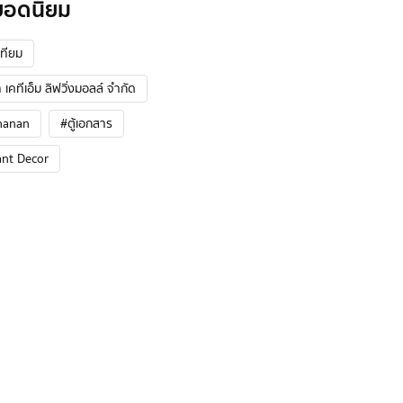
ยอดนิยม
ทียม
 เคทีเอ็ม ลิฟวิ่งมอลล์ จำกัด
hanan
#ตู้เอกสาร
ant Decor