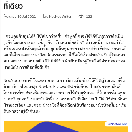
ที่เดียว
โพสต์เมื่อ 19 Jul 2021
โดย NocNoc Writer
122
“ควบคุมต้นทุนได้ดี มีชัยไปกว่าครึ่ง” คำพูดนี้คงจะใช้ได้กับทุกการดำเนิน
ธุรกิจ โดยเฉพาะอย่างยิ่งธุรกิจ “รับเหมาก่อสร้าง” ที่งานหนึ่งงานจะมีกำไร
หรือไม่นั้น
ส่วนใหญ่แล้วขึ้นอยู่กับ
ต้นทุน
ราคาวัสดุก่อสร้าง
ที่สามารถหาได้
เลยทีเดียว และการหาวัสดุก่อสร้างราคาดี ก็ไม่ใช่เรื่องง่ายสำหรับผู้รับเหมา
ขนาดกลางและขนาดเล็ก ที่ไม่ได้มีร้านค้า
พันธมิตร
คู่ใจหรือ
มี
อำนาจต่อรอง
มากนักในการเลือกซื้อสินค้า
NocNoc.com เข้าใจและพยายามหาบริการ
เพื่อ
ช่วยให้ชีวิตผู้รับเหมาดีขึ้น
ด้วยบริการใหม่ล่าสุด NocNocBiz แพลตฟอร์มค้นหาใบเสนอราคาสินค้า
โครงการที่จะช่วย
เพิ่ม
ความสะดวกสบาย ให้กับผู้รับเหมาที่ต้องการใบเสนอ
ราคาวัสดุก่อสร้าง
และสินค้าอื่น ๆ ครบจบในที่เดียว โดยไม่มีค่าใช้จ่าย ซึ่งจะ
มีรายละเอียด และความน่าสนใจที่ต้องเลือกใช้บริการอย่างไรบ้างนั้น มาเริ่ม
ต้นทำความรู้จักกันเลย