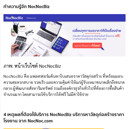
ทำความรู้จัก NocNocBiz
ภาพ: หน้าเว็บไซต์ NocNocBiz
NocNocBiz คือ แพลตฟอร์มค้นหาใบเสนอราคาวัสดุก่อสร้าง
ที่พร้อม
มอบ
ความสะดวกสบาย รวดเร็ว และ
ความ
คุ้มค่าให้แก่ผู้รับเหมาขนาดเล็กถึงขนาด
กลาง ผู้พัฒนาอสังหาริมทรัพย์ รวมถึงองค์กรธุรกิจทั่วไปที่ต้องการซื้อสินค้า
จำนวนมาก โดยสามารถใช้บริการได้ฟรี ไม่มีค่าใช้จ่าย
4 เหตุผลที่ต้องใช้บริการ NocNocBiz บริการหาวัสดุก่อสร้างราคา
โรงงาน จาก NocNoc.com