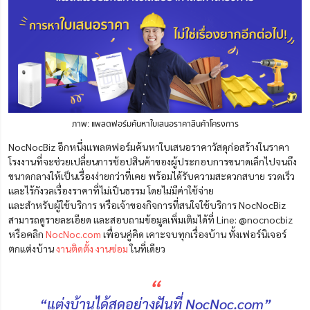
ภาพ: แพลตฟอร์มค้นหาใบเสนอราคาสินค้าโครงการ
NocNocBiz อีกหนึ่งแพลตฟอร์มค้นหาใบเสนอ
ราคาวัสดุก่อสร้างใน
ราคา
โรงงานที่จะช่วยเปลี่ยนการช้อปสินค้าของผู้ประกอบการขนาดเล็กไปจนถึง
ขนาดกลางให้เป็นเรื่องง่ายกว่าที่เคย พร้อมได้รับความสะดวกสบาย รวดเร็ว
และไร้กังวลเรื่องราคาที่ไม่เป็นธรรม โดยไม่มีค่าใช้จ่าย
และสำหรับผู้ใช้บริการ หรือเจ้าของกิจการที่สนใจใช้บริการ NocNocBiz
สามารถดูรายละเอียด และสอบถามข้อมูลเพิ่มเติมได้ที่ Line: @nocnocbiz
หรือคลิก
NocNoc.com
เพื่อนคู่คิด เคาะจบทุกเรื่องบ้าน ทั้งเฟอร์นิเจอร์
ตกแต่งบ้าน
งานติดตั้ง งานซ่อม
ในที่เดียว
“
“แต่งบ้านได้สุดอย่างฝันที่ NocNoc.com”