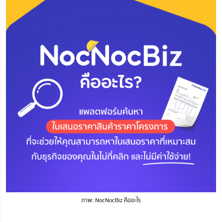
ภาพ: NocNocBiz คืออะไร