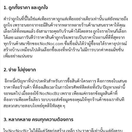
1. ถูกทั้งราคา และถูกใจ
คำว่าถูกในที่นี้ไม่ใช่แค่เพียงราคาถูกแต่เพียงอย่างเดียวเท่านั้น แต่ยังหมายถึง
ถูกใจ เพราะ
นอกจาก
จะมีสินค้าจากหลากหลายร้านค้ามาเสนอราคาให้คุณ
เลือกได้ทั้งหมด
แล้ว ยังสามารถ
คุยกับร้านค้าได้โดยตรง ถูกใจรายไหนก็เลือก
ได้เลย
แถม
การันตีว่าราคาสินค้าถูกจริงเพราะเป็นราคาโรงงานที่ดีที่สุดจาก
ทุกร้านค้าสมาชิกของ NocNoc.com ซึ่งเชื่อมั่นได้ว่าผู้ซื้อจะได้
ราคาอุปกรณ์
สร้างบ้าน
เหมือนไปเดินเลือก
ซื้อเองที่หน้าร้าน ไม่มีการบวกค่าคอมมิชชั่น
เพิ่มอย่างแน่นอน
2. ง่าย ไม่ยุ่งยาก
อีกหนึ่งปัญหา
ที่น่าปวดหัวสำหรับการซื้อสินค้าโครงการ คือการขอใบเสนอ
ราคาทีละร้านค้า
ที่ต้อง
เสียเวลาในการโทรศัพท์ติดต่อทั้งวัน ปัญหาเหล่านี้
จะหมดไป เมื่อลองใช้ NocNocBiz เพราะ
เพียงแค่
กรอกข้อมูลสินค้าที่
ต้องการเพียงครั้งเดียว ระบบจะส่งข้อมูลของคุณให้ทุกร้านค้าของเราทันที
สะดวกสบายตอบโจทย์ยุคดิจิทัลสุด ๆ
3. หลากหลาย ครบทุกความต้องการ
ใน NocNocBiz ไม่ได้มีแค่วัสดุก่อสร้าง เหล็ก ปูน ราคาดีเท่านั้น แต่ยัง
ครบ