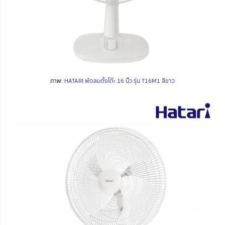
ภาพ:
HATARI พัดลมตั้งโต๊ะ 16 นิ้ว รุ่น T16M1 สีขาว