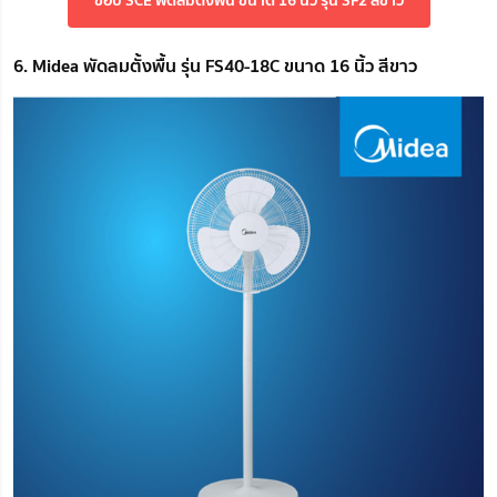
6. Midea พัดลมตั้งพื้น รุ่น FS40-18C ขนาด 16 นิ้ว สีขาว