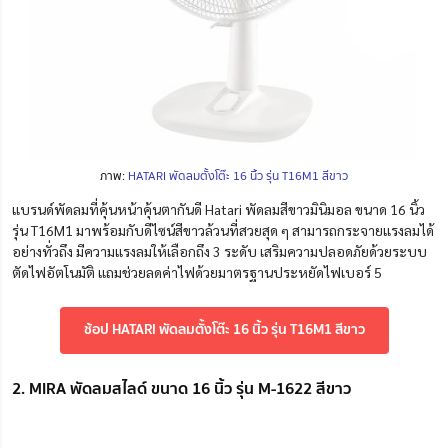
ภาพ:
HATARI พัดลมตั้งโต๊ะ 16 นิ้ว รุ่น T16M1 สีขาว
แบรนด์พัดลมที่คุ้นหน้าคุ้นตากันดี Hatari พัดลมสีขาวมินิมอล ขนาด 16 นิ้ว
รุ่น T16M1 มาพร้อมกับดีไซน์สีขาวล้วนที่สวยสุด ๆ สามารถกระจายแรงลมได้
อย่างทั่วถึง มีความแรงลมให้เลือกถึง 3 ระดับ เสริมความปลอดภัยด้วยระบบ
ตัดไฟอัตโนมัติ แถมช่วยลดค่าไฟด้วยมาตรฐานประหยัดไฟเบอร์ 5
ช้อป HATARI พัดลมตั้งโต๊ะ 16 นิ้ว รุ่น T16M1 สีขาว
2. MIRA พัดลมสไลด์ ขนาด 16 นิ้ว รุ่น M-1622 สีขาว