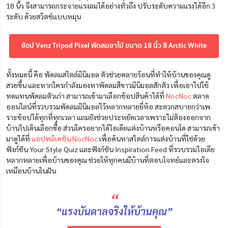
18 นิ้ว จึงสามารถกระจายแรงลมได้อย่างทั่วถึง ปรับระดับความแรงได้อีก 3
ระดับ ด้วยสวิตช์แบบหมุน
ช้อป Venz Tripod Pixel พัดลมขาไม้ ขนาด 18 นิ้ว สี Arctic White
ทั้งหมดนี้ คือ พัดลมสไตล์มินิมอล ตัวช่วยคลายร้อนที่ทำให้บ้านของคุณดู
สวยขึ้น และหากใครกำลังมองหาพัดลมสีขาวมินิมอลสักตัว เพื่อเอาไปใช้
ทดแทนพัดลมตัวเก่า สามารถเข้ามาเลือกช้อปสินค้าได้ที่
NocNoc
ตลาด
ออนไลน์ที่รวบรวมพัดลมมินิมอลไว้หลากหลายยี่ห้อ สะดวกสบายกว่าเพ
ราะช้อปได้ทุกที่ทุกเวลา แถมยังช่วยประหยัดเวลาเพราะไม่ต้องออกจาก
บ้านไปเดินเลือกซื้อ ส่วนใครอยากได้ไอเดียแต่งบ้านหรือคอนโด สามารถเข้า
มาดูได้ที่
แอปพลิเคชัน NocNoc
เพื่อค้นหาสไตล์การแต่งบ้านที่ใช่ด้วย
ฟังก์ชัน Your Style Quiz และฟังก์ชัน Inspiration Feed ที่รวบรวมไอเดีย
หลากหลายเพื่อบ้านของคุณ ช่วยให้ทุกคนมีบ้านที่ตอบโจทย์และตรงใจ
เหมือนบ้านในฝัน
“
“แรงบันดาลจริงให้บ้านคุณ”