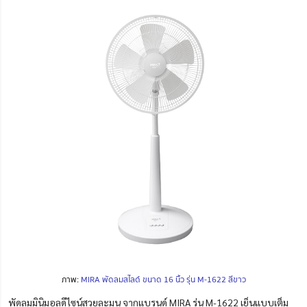
ภาพ:
MIRA พัดลมสไลด์ ขนาด 16 นิ้ว รุ่น M-1622 สีขาว
พัดลมมินิมอลดีไซน์สวยละมุน จากแบรนด์ MIRA รุ่น M-1622 เย็นแบบเต็ม