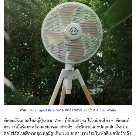
ภาพ:
Venz Tripod Pixel พัดลมขาไม้ ขนาด 18 นิ้ว สี Arctic White
พัดลมมินิมอลสไตล์ญี่ปุ่น จาก Venz ที่ดีไซน์สวยเก๋ไม่เหมือนใคร ขาพัดลมทำ
มาจากไม้จริง มาพร้อมตะแกรงตาข่ายสีขาวที่ทั้งสวยและปลอดภัย มีระบบ
ตัดไฟอัตโนมัติหากอุณหภูมิสูงเกิน 100 องศา มาพร้อมใบพัดสีเบจที่กว้างถึง