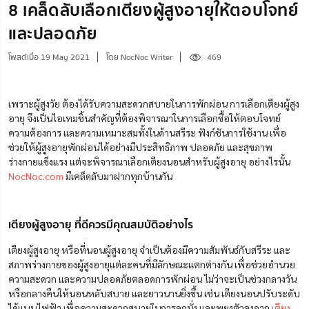
8 เคล็ดลับเลือกเตียงผู้สูงอายุให้ตอบโจทย์
และปลอดภัย
โพสต์เมื่อ 19 May 2021
โดย NocNoc Writer
469
เพราะผู้สูงวัย ต้องได้รับความสะดวกสบายในการพักผ่อน การเลือกเตียงผู้สูง
อายุ จึงเป็นไอเทมชิ้นสำคัญที่ต้องพิจารณาในการเลือกซื้อให้ตอบโจทย์
ความต้องการ และความเหมาะสมทั้งในด้านสรีระ ฟังก์ชันการใช้งาน เพื่อ
ช่วยให้ผู้สูงอายุพักผ่อนได้อย่างมีประสิทธิภาพ ปลอดภัย และสุขภาพ
ร่างกายแข็งแรง แต่จะพิจารณาเลือก
เตียงนอนสําหรับผู้สูงอายุ
อย่างไรนั้น
NocNoc.com
มีเคล็ดลับมาฝากทุกบ้านกัน
เตียงผู้สูงอายุ ที่ดีควรมีคุณสมบัติอย่างไร
เตียงผู้สูงอายุ หรือที่นอนผู้สูงอายุ จำเป็นต้องมีความสัมพันธ์กับสรีระ และ
สภาพร่างกายของผู้สูงอายุแต่ละคนที่มีลักษณะแตกต่างกัน เพื่อช่วยอำนวย
ความสะดวก และความปลอดภัยตลอดการพักผ่อน ไม่ว่าจะเป็นช่วงกลางวัน
หรือกลางคืนให้นอนหลับสบาย และยาวนานยิ่งขึ้น เช่น เตียงนอนปรับระดับ
ได้แบบไฟฟ้า เพื่อความสะดวกสบายในการลุกนั่ง และพยุงตัวลงจาก
เตียง