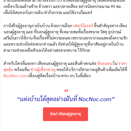
เหลือบริเวณด้านซ้าย ด้านขวา และปลายเตียง อย่างน้อยประมาณ 90 ซม.
เพื่อให้สะดวกในการเดิน ทำกิจกรรม และใช้งานวีลแชร์
การใส่ใจผู้สูงอายุภายในบ้าน ด้วยการเลือก
เฟอร์นิเจอร์
ชิ้นสำคัญอย่าง เตียง
นอนผู้สูงอายุ และ ที่นอนผู้สูงอายุ ที่เหมาะสมทั้งเรื่องขนาด วัสดุ อุปกรณ์
เสริมในการใช้งาน คือเรื่องที่ไม่ควรละเลย เพราะนอกจากจะแสดงถึงความรัก
และความห่วงใยต่อพวกท่านแล้ว ยังช่วยให้ผู้สูงอายุที่อาศัยอยู่ภายในบ้าน
สามารถช่วยเหลือตัวเองได้อย่างสะดวกสบาย ไร้กังวล
สำหรับใครที่มองหา เตียงนอนผู้สูงอายุ และสินค้าตกแต่ง
ห้องนอน
ใน
ราคา
สุดคุ้ม
พร้อมทีม
ช่างผู้เชี่ยวชาญ
คอยให้บริการก็สามารถดูสินค้าเพิ่มเติมได้ที่
NocNoc.com
เพื่อนคู่คิดเรื่องบ้าน ครบ จบ ในที่เดียว
“
“แต่งบ้านได้สุดอย่างฝันที่ NocNoc.com”
ช้อป เตียงผู้สูงอายุ