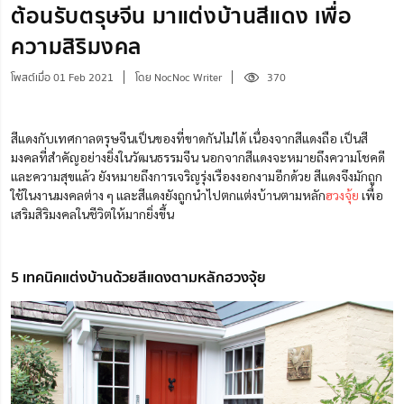
ต้อนรับตรุษจีน มาแต่งบ้านสีแดง เพื่อ
ความสิริมงคล
โพสต์เมื่อ 01 Feb 2021
โดย NocNoc Writer
370
สีแดงกับเทศกาลตรุษจีนเป็นของที่ขาดกันไม่ได้ เนื่องจากสีแดงถือ เป็นสี
มงคลที่สำคัญอย่างยิ่งในวัฒนธรรมจีน นอกจากสีแดงจะหมายถึงความโชคดี
และความสุขแล้ว ยังหมายถึงการเจริญรุ่งเรืองงอกงามอีกด้วย สีแดงจึงมักถูก
ใช้ในงานมงคลต่าง ๆ
และสีแดงยังถูกนำไปตกแต่งบ้านตามหลัก
ฮวงจุ้ย
เพื่อ
เสริมสิริมงคลในชีวิตให้มากยิ่งขึ้น
5 เทคนิคแต่งบ้านด้วยสีแดงตามหลักฮวงจุ้ย